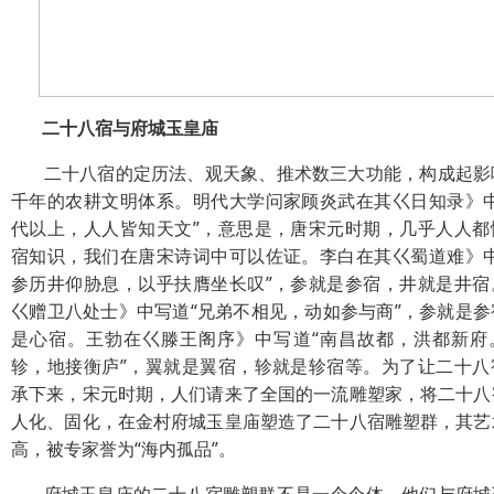
二十八宿与府城玉皇庙
二十八宿的定历法、观天象、推术数三大功能，构成起影
千年的农耕文明体系。明代大学问家顾炎武在其巜日知录》中
代以上，人人皆知天文”，意思是，唐宋元时期，几乎人人都
宿知识，我们在唐宋诗词中可以佐证。李白在其巜蜀道难》中
参历井仰胁息，以乎扶膺坐长叹”，参就是参宿，井就是井宿
巜赠卫八处士》中写道“兄弟不相见，动如参与商”，参就是参
是心宿。王勃在巜滕王阁序》中写道“南昌故都，洪都新府
轸，地接衡庐”，翼就是翼宿，轸就是轸宿等。为了让二十八
承下来，宋元时期，人们请来了全国的一流雕塑家，将二十八
人化、固化，在金村府城玉皇庙塑造了二十八宿雕塑群，其艺
高，被专家誉为“海内孤品”。