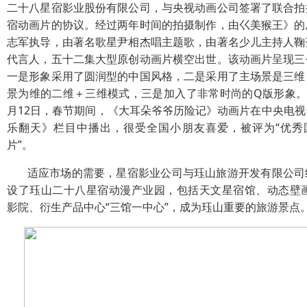
二十八星宿影业股份有限公司，与央视动画公司签署了联合拍
宿动画片的协议。经过两年时间的拍摄制作，由巜美猴王》的
志军执导，由著名歌星尹相杰唱主题歌，由著名少儿主持人鞠
代言人，五十二集大型原创动画片横空出世。该动画片呈现三
一是形象采用了圆润型的中国风格，二是采用了主场景是三维
景为维的二维＋三维模式，三是加入了非常时尚的Q版形象。2
月12日，春节期间，《大耳朵爷爷历险记》动画片在中央电视
乐翻天》栏目中播出，很受全国小朋友喜爱，被评为“优秀
片”。
适应市场的需要，星宿影业公司与珏山旅游开发有限公司
设了珏山二十八星宿动漫产业园，包括天文星宿馆、动态壁画
影院、衍生产品中心“三馆一中心”，成为珏山重要的旅游景点