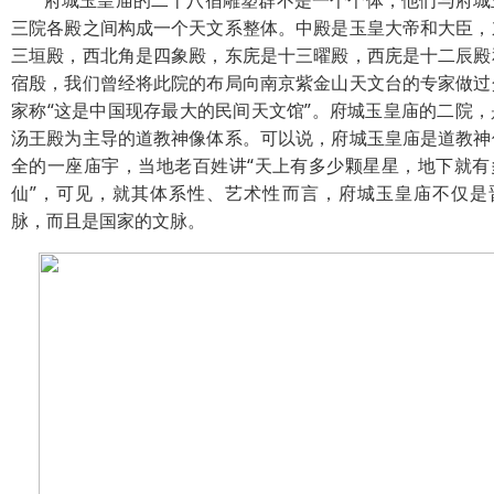
府城玉皇庙的二十八宿雕塑群不是一个个体，他们与府城
三院各殿之间构成一个天文系整体。中殿是玉皇大帝和大臣，
三垣殿，西北角是四象殿，东庑是十三曜殿，西庑是十二辰殿
宿殷，我们曾经将此院的布局向南京紫金山天文台的专家做过
家称“这是中国现存最大的民间天文馆”。府城玉皇庙的二院，
汤王殿为主导的道教神像体系。可以说，府城玉皇庙是道教神
全的一座庙宇，当地老百姓讲“天上有多少颗星星，地下就有
仙”，可见，就其体系性、艺术性而言，府城玉皇庙不仅是
脉，而且是国家的文脉。