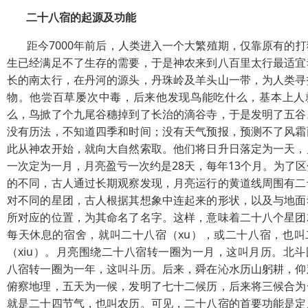
二十八宿的起源及功能
距今7000年前后，人类进入一个大繁殖期，仅靠原有的打
生已经满足不了生存的需要，于是神农来到八百里太行最适宜
长的南太行，在丹河的源头，丹珠岭及羊头山一带，为人类寻
物。他尝百草屡次中毒，后来他发现鸟能吃什么，基本上人
么，鸟掀了个九尾谷穗掉到了长治的滴谷寺，于是发明了五谷
没有历法，不知道四季和时间；没有天气预报，预测不了风霜
此从神农开始，就向大自然索取。他们将日升日落定为一天，
一次定为一月，月亮盈亏一次约是28天，每年13个月。为了
的不同，古人通过长期观察发现，月亮运行的黄道线周围有二
对不同的星团，古人根据其想象中连起来的形状，以及与地面
所对应的位置，为其命名了名字。这样，意味着二十八个星团
每天休息的宿舍，就叫二十八宿（xu），或二十八宿，也叫
（xiu）。月亮围绕二十八宿转一圈为一月，这叫月历。北斗
八宿转一圈为一年，这叫斗历。后来，舜在沁水历山躬耕，仰
俯察地理，五天为一候，发明了七十二候历，后来将三候合为
就是二十四节气，也叫农历。可见，二十八宿的首要功能是定