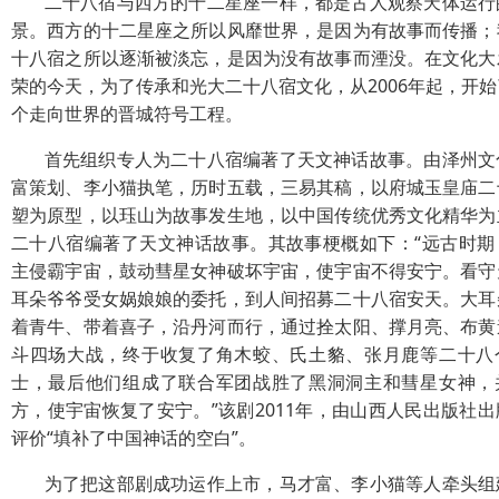
二十八宿与西方的十二星座一样，都是古人观察天体运行
景。西方的十二星座之所以风靡世界，是因为有故事而传播；
十八宿之所以逐渐被淡忘，是因为没有故事而湮没。在文化大
荣的今天，为了传承和光大二十八宿文化，从2006年起，开
个走向世界的晋城符号工程。
首先组织专人为二十八宿编著了天文神话故事。由泽州文
富策划、李小猫执笔，历时五载，三易其稿，以府城玉皇庙二
塑为原型，以珏山为故事发生地，以中国传统优秀文化精华为
二十八宿编著了天文神话故事。其故事梗概如下：“远古时期
主侵霸宇宙，鼓动彗星女神破坏宇宙，使宇宙不得安宁。看守
耳朵爷爷受女娲娘娘的委托，到人间招募二十八宿安天。大耳
着青牛、带着喜子，沿丹河而行，通过拴太阳、撑月亮、布黄
斗四场大战，终于收复了角木蛟、氏土貉、张月鹿等二十八
士，最后他们组成了联合军团战胜了黑洞洞主和彗星女神，
方，使宇宙恢复了安宁。”该剧2011年，由山西人民出版社
评价“填补了中国神话的空白”。
为了把这部剧成功运作上市，马才富、李小猫等人牵头组