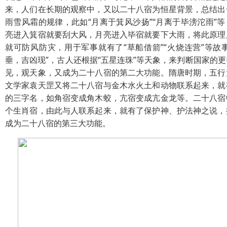
来，人们在长期的观察中，又以二十八宿为恒星背景，总结出
雨雪风霜的规律，此如“月离于箕风沙扬”“月离于毕滂沱雨”
亮进入箕宿就要刮大风，月亮进入毕宿就要下大雨，将此原理
就可防风防灾，用于军事就有了“草船借箭”“火烧连营”等故
垂，吉凶现”，古人还根据“五星连珠”等天象，来判断国家的
见，观天象，又成为二十八宿的第二大功能。隋唐时期，五行
文学家袁天罡又将二十八宿与金木水火土和动物联系起来，就
的三字名，如角宿变成角木蛟，亢宿变成亢金龙等。二十八宿
个生肖宿，由此与人联系起来，就有了保护神、护法神之说，
成为二十八宿的第三大功能。