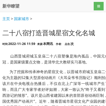
新华瞭望
导航
主页
>
国家城市
>
二十八宿打造晋城星宿文化名城
2022-11-26 11:59
本网讯
次
时间:
来源:
作者:
点击:
山西晋城府城玉皇庙二十八宿塑像是海内孤品，中国元
冠，是国家级重点文物，是清华北大教研实习基地。
为了挖掘和传承神奇的星宿文化，以晋城市府城玉皇庙二
化为主题的52集大型原创动画片《大耳朵爷爷历险记》顺利拍
该片在中央电视台热播后，不仅在北上广深等一线城市产生
响，而且广大专家学者好评如潮，大家一致认为“终于又看到
西游记的雏形”。该片是山西省建国以来的首部原创动画巨制，
国优秀国产动画片”。近年，随着晋城市星宿文化产业园的建