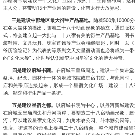
部剧将带动建设一个文化产业园，按照十二生肖宿布局，这样
主人公，将带动15个产业园的建设，让南太行大放异彩。
三是建设中部地区最大衍生产品基地。
随着500集10000
在各大媒体的播出，随着二十八个动画形象的确立，通过版权
式，将会建立起一大批与二十八宿有关的衍生产品基地，图书
装鞋帽、文具玩具、珠宝首饰等产业会相继崛起，同时，以《
爷历险险记》为代表的等系列文天文星宿动画也必将成为一带
的"文化大餐”，让世界认识研究中国星宿文化的博大神奇。
四是建设府城书院。
在府城玉皇庙周边，建设一个集讲堂
祭拜、纪念、园林于一体的府城书院或星宿书院，与此同时，
庙和关帝庙连接起来，形成一个星宿文化广场，建设二十八
场、影院和衍生产品一条街。
五是建设星宿之都。
以府城书院为中心，以丹河新城建设
在府城玉皇庙周边和丹河两岸，要塑造二十八宿动画形象，建
河，可以建设星宿文化公园，如角木蛟公园、斗木獬公园等。
饭店、街道等的命名上要与二十八宿结合。整个城市建设辅